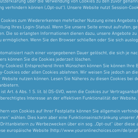
utzerklärung über die Verwendung von Cookies zu den zuvor genann
g verhindern können („Opt-out“). Unsere Website nutzt Session-Cook
. Cookies zum Wiedererkennen mehrfacher Nutzung eines Angebots d
ellung Ihres Login-Status). Wenn Sie unsere Seite erneut aufrufen, g
. Die so erlangten Informationen dienen dazu, unsere Angebote zu
zu ermöglichen. Wenn Sie den Browser schließen oder Sie sich auslo
tomatisiert nach einer vorgegebenen Dauer gelöscht, die sich je nac
ers können Sie die Cookies jederzeit löschen.
arty-Cookies): Entsprechend Ihren Wünschen können Sie können Ihre 
y-Cookies oder allen Cookies ablehnen. Wir weisen Sie jedoch an dies
er Website nutzen können. Lesen Sie Näheres zu diesen Cookies bei d
anbietern.
st Art. 6 Abs. 1 S. lit. b) DS-GVO, wenn die Cookies zur Vertragsanba
rechtigtes Interesse an der effektiven Funktionalität der Website, s
hern von Cookies auf Ihrer Festplatte können Sie allgemein verhind
ieren“ wählen. Dies kann aber eine Funktionseinschränkung unserer 
Drittanbietern zu Werbezwecken über ein sog. „Opt-out“ über diese
iese europäische Website (
http://www.youronlinechoices.com/de/pr