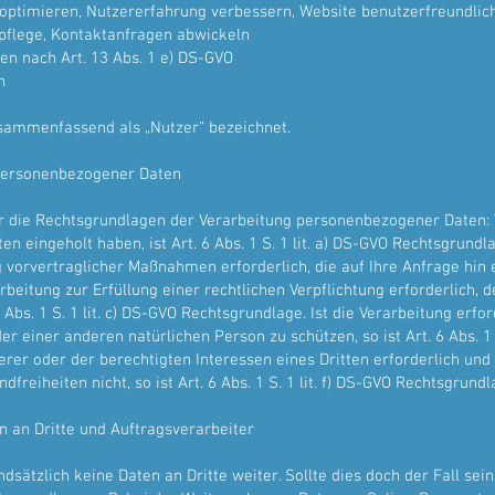
 optimieren, Nutzererfahrung verbessern, Website benutzerfreundlich 
flege, Kontaktanfragen abwickeln
en nach Art. 13 Abs. 1 e) DS-GVO
n
sammenfassend als „Nutzer“ bezeichnet.
personenbezogener Daten
r die Rechtsgrundlagen der Verarbeitung personenbezogener Daten: W
eingeholt haben, ist Art. 6 Abs. 1 S. 1 lit. a) DS-GVO Rechtsgrundlag
orvertraglicher Maßnahmen erforderlich, die auf Ihre Anfrage hin erfol
beitung zur Erfüllung einer rechtlichen Verpflichtung erforderlich, de
 Abs. 1 S. 1 lit. c) DS-GVO Rechtsgrundlage. Ist die Verarbeitung erfo
r einer anderen natürlichen Person zu schützen, so ist Art. 6 Abs. 1 
erer oder der berechtigten Interessen eines Dritten erforderlich un
reiheiten nicht, so ist Art. 6 Abs. 1 S. 1 lit. f) DS-GVO Rechtsgrundl
an Dritte und Auftragsverarbeiter
dsätzlich keine Daten an Dritte weiter. Sollte dies doch der Fall sei