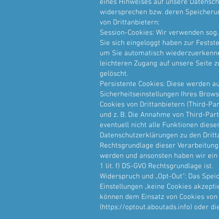
eines Hinweises auf unsere Datensch
widersprechen bzw. deren Speicherun
von Drittanbietern:
Session-Cookies: Wir verwenden sog
Sie sich eingeloggt haben zur Festst
um Sie automatisch wiederzuerkennen
leichteren Zugang auf unsere Seite 
gelöscht.
Persistente Cookies: Diese werden au
Sicherheitseinstellungen Ihres Brows
Cookies von Drittanbietern (Third-P
und z. B. Die Annahme von Third-Part
eventuell nicht alle Funktionen dies
Datenschutzerklärungen zu den Dritt
Rechtsgrundlage dieser Verarbeitung i
werden und ansonsten haben wir ein be
1 lit. f) DS-GVO Rechtsgrundlage ist.
Widerspruch und „Opt-Out“: Das Speic
Einstellungen „keine Cookies akzept
können dem Einsatz von Cookies von 
(
https://optout.aboutads.info
) oder d